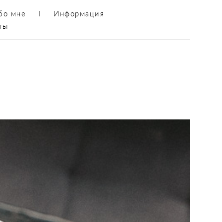
бо мне
I
Информация
ты