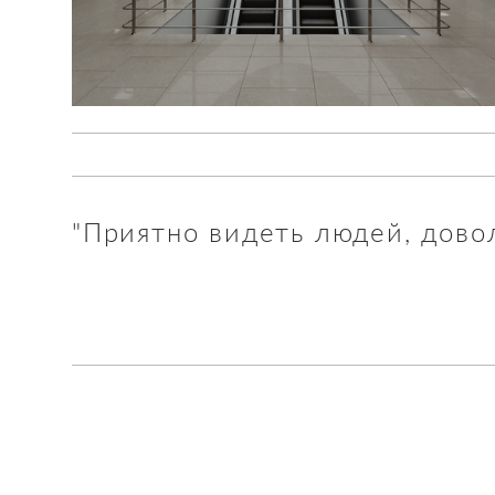
"Приятно видеть людей, дов