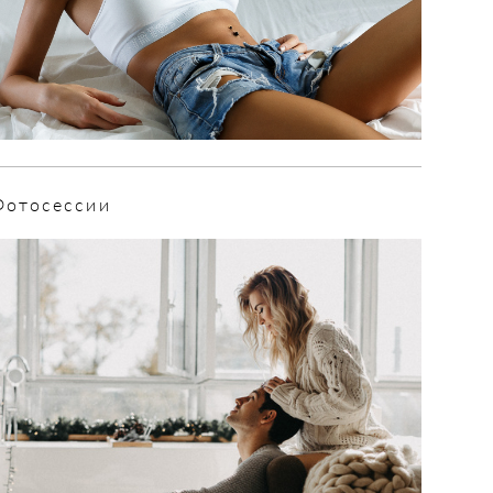
Фотосессии