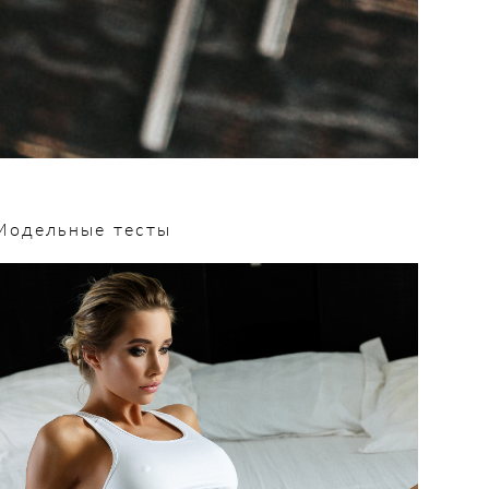
Модельные тесты