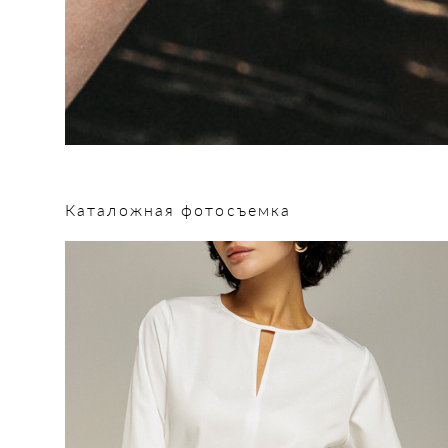
Каталожная фотосъемка